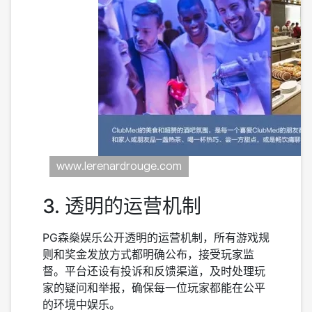
3. 透明的运营机制
PG森燊娱乐公开透明的运营机制，所有游戏规
则和奖金发放方式都明确公布，接受玩家监
督。平台还设有投诉和反馈渠道，及时处理玩
家的疑问和举报，确保每一位玩家都能在公平
的环境中娱乐。