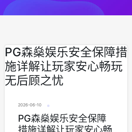
PG森燊娱乐安全保障措
施详解让玩家安心畅玩
无后顾之忧
2026-06-10
PG森燊娱乐安全保障
措施详解让玩家安心畅