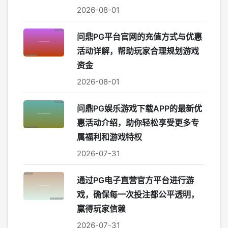
2026-08-01
问鼎PG平台官网的充值方式与优惠
活动详解，帮助玩家合理规划游戏
资金
2026-08-01
问鼎PG娱乐游戏下载APP的最新优
惠活动介绍，助你轻松享受更多专
属福利和游戏特权
2026-07-31
通过PG电子直营官方平台进行游
戏，确保每一次投注都公平透明，
赢得玩家信赖
2026-07-31