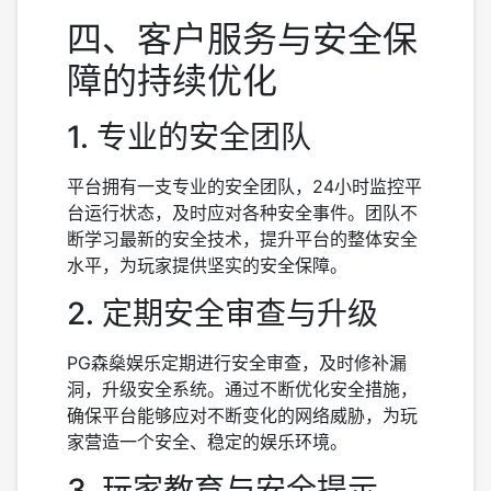
四、客户服务与安全保
障的持续优化
1. 专业的安全团队
平台拥有一支专业的安全团队，24小时监控平
台运行状态，及时应对各种安全事件。团队不
断学习最新的安全技术，提升平台的整体安全
水平，为玩家提供坚实的安全保障。
2. 定期安全审查与升级
PG森燊娱乐定期进行安全审查，及时修补漏
洞，升级安全系统。通过不断优化安全措施，
确保平台能够应对不断变化的网络威胁，为玩
家营造一个安全、稳定的娱乐环境。
3. 玩家教育与安全提示