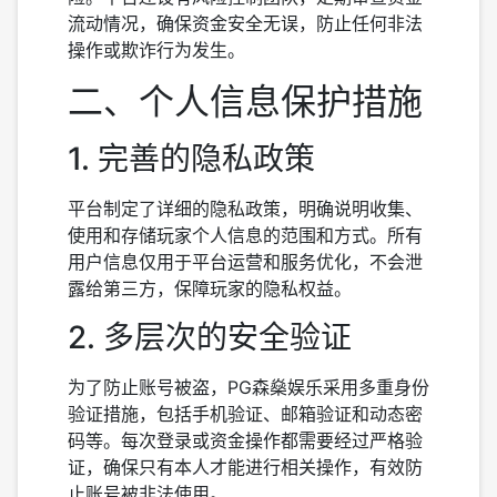
流动情况，确保资金安全无误，防止任何非法
操作或欺诈行为发生。
二、个人信息保护措施
1. 完善的隐私政策
平台制定了详细的隐私政策，明确说明收集、
使用和存储玩家个人信息的范围和方式。所有
用户信息仅用于平台运营和服务优化，不会泄
露给第三方，保障玩家的隐私权益。
2. 多层次的安全验证
为了防止账号被盗，PG森燊娱乐采用多重身份
验证措施，包括手机验证、邮箱验证和动态密
码等。每次登录或资金操作都需要经过严格验
证，确保只有本人才能进行相关操作，有效防
止账号被非法使用。