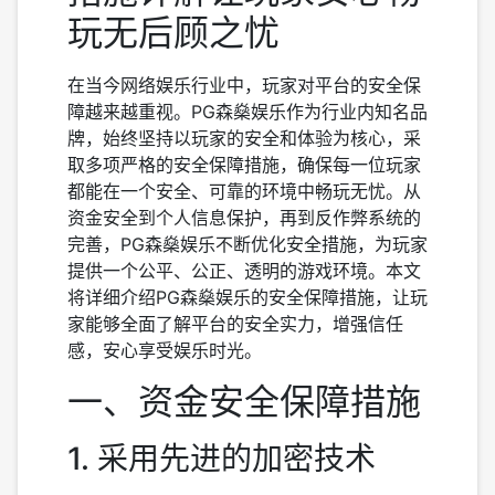
玩无后顾之忧
在当今网络娱乐行业中，玩家对平台的安全保
障越来越重视。PG森燊娱乐作为行业内知名品
牌，始终坚持以玩家的安全和体验为核心，采
取多项严格的安全保障措施，确保每一位玩家
都能在一个安全、可靠的环境中畅玩无忧。从
资金安全到个人信息保护，再到反作弊系统的
完善，PG森燊娱乐不断优化安全措施，为玩家
提供一个公平、公正、透明的游戏环境。本文
将详细介绍PG森燊娱乐的安全保障措施，让玩
家能够全面了解平台的安全实力，增强信任
感，安心享受娱乐时光。
一、资金安全保障措施
1. 采用先进的加密技术