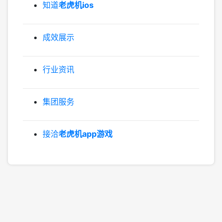
知道
老虎机ios
成效展示
行业资讯
集团服务
接洽
老虎机app游戏