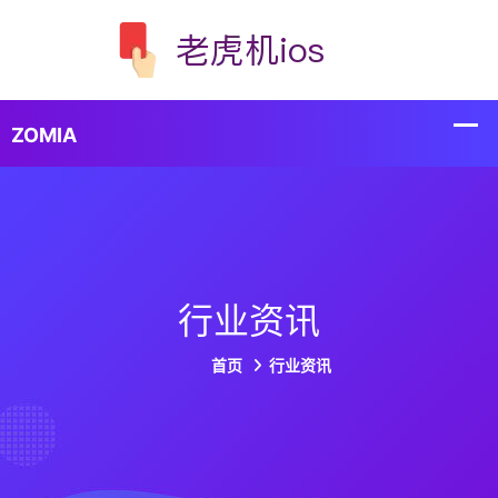
行业资讯
首页
行业资讯