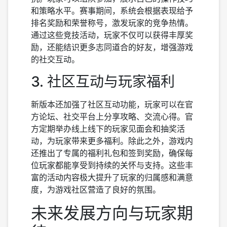
和策略水平。赛事期间，系统会根据表现给予
排名奖励和荣誉称号，激发玩家的竞争热情。
通过这些竞技活动，玩家不仅可以获得丰厚奖
励，还能结识更多志同道合的好友，增强游戏
的社交互动。
3. 社区互动与玩家福利
新版本还加强了社区互动功能，玩家可以在官
方论坛、社交平台上分享攻略、交流心得。官
方定期举办线上线下的玩家见面会和抽奖活
动，为玩家带来更多福利。除此之外，游戏内
还推出了专属的福利礼包和签到奖励，确保每
位玩家都能享受到持续的关怀与支持。这些丰
富的活动内容极大提升了玩家的归属感和满意
度，为游戏社区营造了良好的氛围。
未来发展方向与玩家期