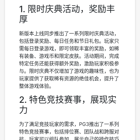
1. 限时庆典活动，奖励丰
厚
新版本上线同步推出了一系列限时庆典活动，
包括登录奖励、每日任务和节日礼包。玩家只
需每日登录游戏，即可领取丰富的奖励，如稀
有装备、游戏币和限定皮肤。活动期间，完成
特定任务还能获得额外奖励，激励玩家积极参
与。限时庆典不仅增加了游戏的趣味性，也为
玩家提供了获取稀有资源的绝佳机会，提升了
整体游戏体验。
2. 特色竞技赛事，展现实
力
为了满足竞技玩家的需求，PG3推出了一系列
特色竞技赛事，包括排位赛、团队战和跨服对
抗。玩家可以组队参加，展示自己的操作技巧