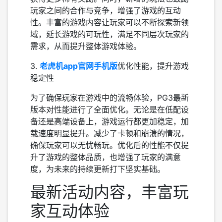
玩家之间的合作与竞争，增强了游戏的互动
性。丰富的游戏内容让玩家可以不断探索新领
域，延长游戏的可玩性，满足不同层次玩家的
需求，从而提升整体游戏体验。
3.
老虎机app官网手机版
优化性能，提升游戏
稳定性
为了确保玩家在游戏中的流畅体验，PG3最新
版本对性能进行了全面优化。无论是在低配设
备还是高端设备上，游戏运行都更加稳定，加
载速度明显提升。减少了卡顿和崩溃的情况，
确保玩家可以无忧畅玩。优化后的性能不仅提
升了游戏的整体品质，也增强了玩家的满意
度，为未来的持续更新打下坚实基础。
最新活动内容，丰富玩
家互动体验